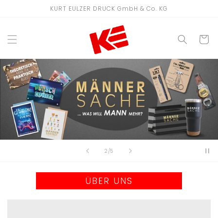
Direkt
KURT EULZER DRUCK GmbH & Co. KG
zum
Inhalt
WARENKO
von
2
/
5
ÜBER UNS