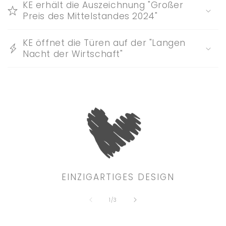
n
KE erhält die Auszeichnung "Großer
h
Preis des Mittelstandes 2024"
a
l
KE öffnet die Türen auf der "Langen
t
Nacht der Wirtschaft"
EINZIGARTIGES DESIGN
von
1
/
3