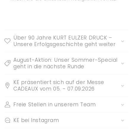
E
i
Über 90 Jahre KURT EULZER DRUCK –
n
Unsere Erfolgsgeschichte geht weiter
k
l
August-Aktion: Unser Sommer-Special
a
geht in die nächste Runde
p
p
KE präsentiert sich auf der Messe
b
CADEAUX vom 05. - 07.09.2026
a
r
Freie Stellen in unserem Team
e
r
KE bei Instagram
I