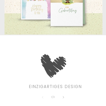
EINZIGARTIGES DESIGN
von
1
/
3